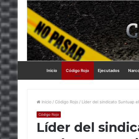
Inicio
Código Rojo
Ejecutados
Narc
Inicio
/
Código Rojo
/
Líder del sindicato Suntuap e
Código Rojo
Líder del sindi