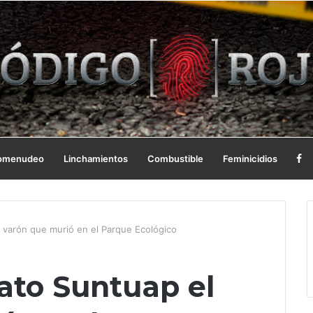
omenudeo
Linchamientos
Combustible
Feminicidios
l varón que murió en el Parque Ecológico
cato Suntuap el