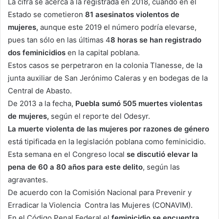
La cifra se acerca a la registrada en 2018, cuando en el
Estado se cometieron
81 asesinatos violentos de
mujeres,
aunque este 2019 el número podría elevarse,
pues tan sólo en las últimas 4
8 horas se han registrado
dos feminicidios
en la capital poblana.
Estos casos se perpetraron en la colonia Tlanesse, de la
junta auxiliar de San Jerónimo Caleras y en bodegas de la
Central de Abasto.
De 2013 a la fecha,
Puebla sumó 505 muertes violentas
de mujeres,
según el reporte del Odesyr.
La muerte violenta de las mujeres por razones de género
está tipificada en la legislación poblana como feminicidio.
Esta semana en el Congreso local
se discutió elevar la
pena de 60 a 80 años para este delito
, según las
agravantes.
De acuerdo con la Comisión Nacional para Prevenir y
Erradicar la Violencia Contra las Mujeres (CONAVIM).
En el Código Penal Federal el
feminicidio se encuentra