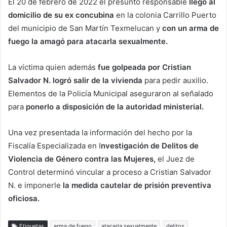
El 20 de febrero de 2022 el presunto responsable
llegó al
domicilio de su ex concubina
en la colonia Carrillo Puerto
del municipio de San Martín Texmelucan y
con un arma de
fuego la amagó para atacarla sexualmente.
La víctima quien además
fue golpeada por Cristian
Salvador N. logró salir de la vivienda
para pedir auxilio.
Elementos de la Policía Municipal aseguraron al señalado
para
ponerlo a disposición de la autoridad ministerial.
Una vez presentada la información del hecho por la
Fiscalía Especializada en I
nvestigación de Delitos de
Violencia de Género contra las Mujeres,
el Juez de
Control determinó vincular a proceso a Cristian Salvador
N. e imponerle
la medida cautelar de prisión preventiva
oficiosa.
Etiquetas
arma de fuego
atacarla sexualmente
delitos