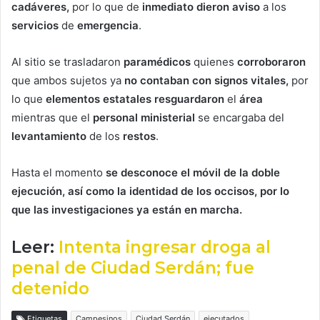
cadáveres,
por lo que de
inmediato dieron aviso
a los
servicios
de
emergencia
.
Al sitio se trasladaron
paramédicos
quienes
corroboraron
que ambos sujetos ya
no contaban con signos vitales,
por
lo que
elementos estatales resguardaron
el
área
mientras que el
personal ministerial
se encargaba del
levantamiento
de los
restos
.
Hasta el momento
se desconoce el móvil de la doble
ejecución, así como la identidad de los occisos, por lo
que las investigaciones ya están en marcha.
Leer:
Intenta ingresar droga al
penal de Ciudad Serdán; fue
detenido
Etiquetas
Campesinos
Ciudad Serdán
ejecutados