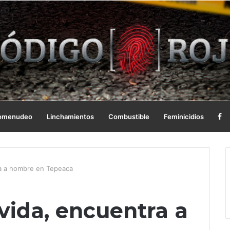
omenudeo
Linchamientos
Combustible
Feminicidios
ra a hombre en Tepeaca
vida, encuentra a