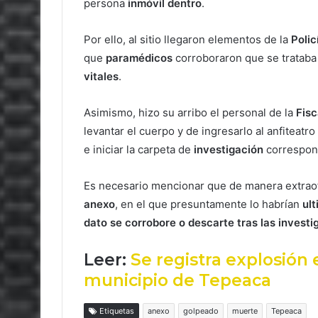
persona
inmóvil dentro
.
Por ello, al sitio llegaron elementos de la
Polic
que
paramédicos
corroboraron que se tratab
vitales
.
Asimismo, hizo su arribo el personal de la
Fisc
levantar el cuerpo y de ingresarlo al anfiteatro 
e iniciar la carpeta de
investigación
correspon
Es necesario mencionar que de manera extraofi
anexo
, en el que presuntamente lo habrían
ul
dato se corrobore o descarte tras las investi
Leer:
Se registra explosión 
municipio de Tepeaca
Etiquetas
anexo
golpeado
muerte
Tepeaca