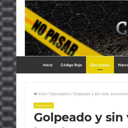
Inicio
Código Rojo
Ejecutados
Narc
Inicio
/
Ejecutados
/
Golpeado y sin vida, encuent
Ejecutados
Golpeado y sin 