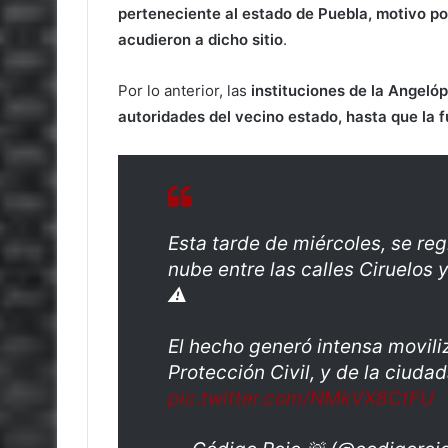
perteneciente al estado de Puebla, motivo por
acudieron a dicho sitio
.
Por lo anterior, las
instituciones de la Angelóp
autoridades del vecino estado, hasta que la f
Esta tarde de miércoles, se re
nube entre las calles Ciruelos 
⚠️
El hecho generó intensa movili
Protección Civil, y de la ciudad
pic.twitter.com/NMkVX8CtFU