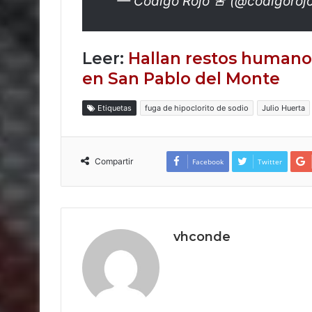
— Código Rojo 🚨 (@codigoroj
Leer:
Hallan restos humanos
en San Pablo del Monte
Etiquetas
fuga de hipoclorito de sodio
Julio Huerta
Compartir
Facebook
Twitter
vhconde