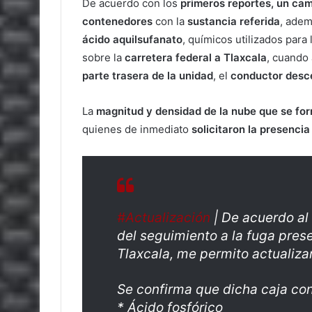
De acuerdo con los
primeros reportes, un ca
contenedores
con la
sustancia referida
, ade
ácido aquilsufanato
, químicos utilizados para
sobre la
carretera federal a Tlaxcala
, cuando
parte trasera de la unidad
, el
conductor
desc
La
magnitud y densidad de la nube que se fo
quienes de inmediato
solicitaron la presencia
#Actualización
| De acuerdo al
del seguimiento a la fuga pres
Tlaxcala, me permito actualizar
Se confirma que dicha caja con
* Ácido fosfórico