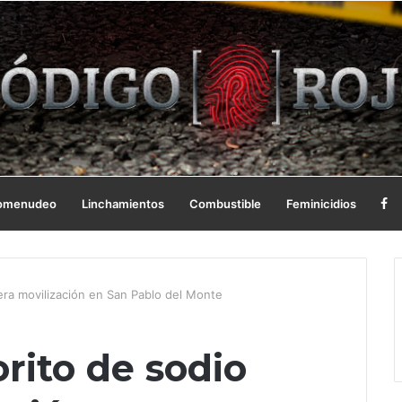
omenudeo
Linchamientos
Combustible
Feminicidios
era movilización en San Pablo del Monte
rito de sodio