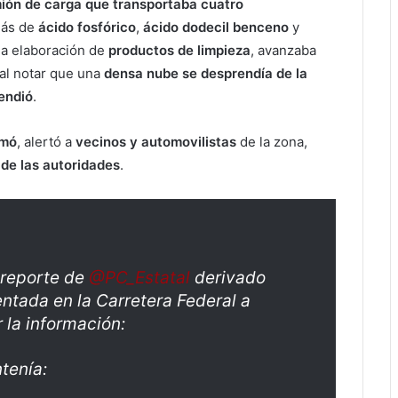
mión de carga que transportaba cuatro
más de
ácido fosfórico
,
ácido dodecil benceno
y
 la elaboración de
productos de limpieza
, avanzaba
 al notar que una
densa nube se desprendía de la
endió
.
rmó
, alertó a
vecinos y automovilistas
de la zona,
 de las autoridades
.
 reporte de
@PC_Estatal
derivado
entada en la Carretera Federal a
 la información:
tenía: