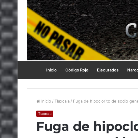
Inicio
Código Rojo
Ejecutados
Narc
Inicio
/
Tlaxcala
/
Fuga de hipoclorito de sodio gen
Tlaxcala
Fuga de hipoclo