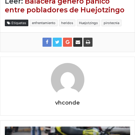
Leer:
Balacera generó pánico
entre pobladores de Huejotzingo
Etiquetas
enfrentamiento
heridos
Huejotzingo
pirotecnia
vhconde