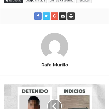
Etiquetas
cuerpo sin vida
dren de Valsequillo
Tehuacán
Rafa Murillo