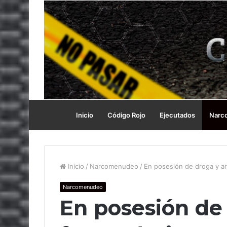
Inicio
Código Rojo
Ejecutados
Narc
Inicio
/
Narcomenudeo
/
En posesión de droga y a
Narcomenudeo
En posesión de