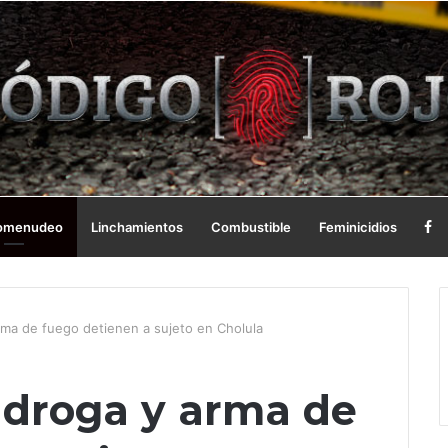
omenudeo
Linchamientos
Combustible
Feminicidios
rma de fuego detienen a sujeto en Cholula
 droga y arma de