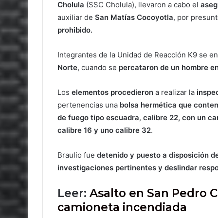
Cholula
(SSC Cholula), llevaron a cabo el
aseg
auxiliar de
San Matías Cocoyotla
, por presun
prohibido.
Integrantes de la Unidad de Reacción K9 se e
Norte
, cuando se
percataron de un hombre en
Los
elementos procedieron
a realizar la
inspe
pertenencias una
bolsa hermética que conten
de fuego tipo escuadra
,
calibre 22, con un ca
calibre 16 y uno calibre 32
.
Braulio fue
detenido y puesto a disposición d
investigaciones pertinentes y deslindar resp
Leer:
Asalto en San Pedro C
camioneta incendiada