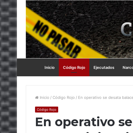
Inicio
Código Rojo
Ejecutados
Narc
Inicio
/
Código Rojo
/
En operativo se desata balace
Código Rojo
En operativo se