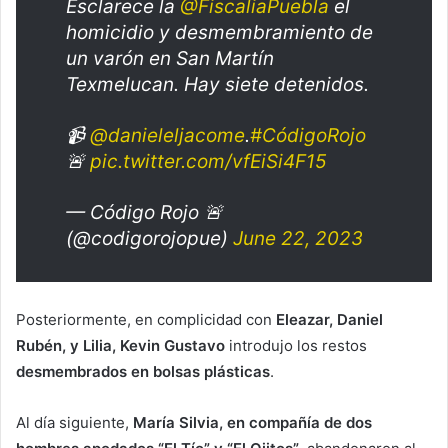
Esclarece la
@FiscaliaPuebla
el
homicidio y desmembramiento de
un varón en San Martín
Texmelucan. Hay siete detenidos.
📹
@danieleljacome
.
#CódigoRojo
🚨
pic.twitter.com/vfEiSi4F15
— Código Rojo 🚨
(@codigorojopue)
June 22, 2023
Posteriormente, en complicidad con
Eleazar, Daniel
Rubén, y Lilia, Kevin Gustavo
introdujo los restos
desmembrados en bolsas plásticas
.
Al día siguiente,
María Silvia, en compañía de dos