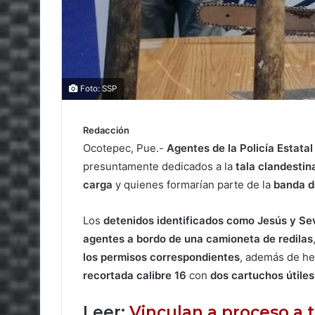
Foto: SSP
Redacción
Ocotepec, Pue.-
Agentes de la Policía Estata
presuntamente dedicados a la
tala clandestin
carga
y quienes formarían parte de la
banda de
Los
detenidos identificados como Jesús y Se
agentes a bordo de una camioneta de redilas
los permisos correspondientes
, además de he
recortada calibre 16
con
dos cartuchos útiles
Leer:
Vinculan a proceso a 