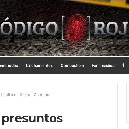
omenudeo
Linchamientos
Combustible
Feminicidios
ltidelincuentes en Ocotepec
 presuntos