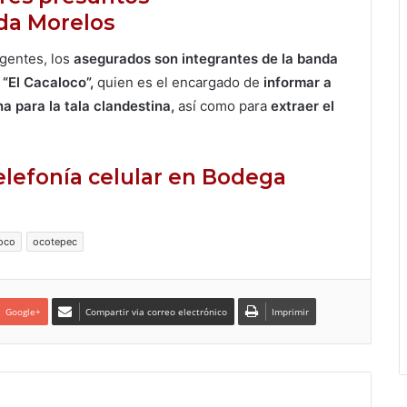
da Morelos
gentes, los
asegurados son integrantes de la banda
 “El Cacaloco”,
quien es el encargado de
informar a
a para la tala clandestina,
así como para
extraer el
elefonía celular en Bodega
loco
ocotepec
Google+
Compartir via correo electrónico
Imprimir