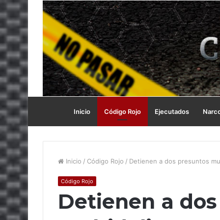
Inicio
Código Rojo
Ejecutados
Narc
Inicio
/
Código Rojo
/
Detienen a dos presuntos mu
Código Rojo
Detienen a dos