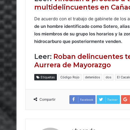
multidelincuentes en Caña
De acuerdo con el trabajo de gabinete de los a
de un hombre identificado como Sotero, alias
los miembros de su grupo los horarios y la zon
hidrocarburo que posteriormente venden.
Leer:
Roban delincuentes t
Aurrera de Mayorazgo
Etiquetas
Código Rojo
detenidos
dos
El Caca
Compartir
Facebook
Twitter