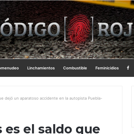
omenudeo
Linchamientos
Combustible
Feminicidios
ue dejó un aparatoso accidente en la autopista Puebla-
 es el saldo que