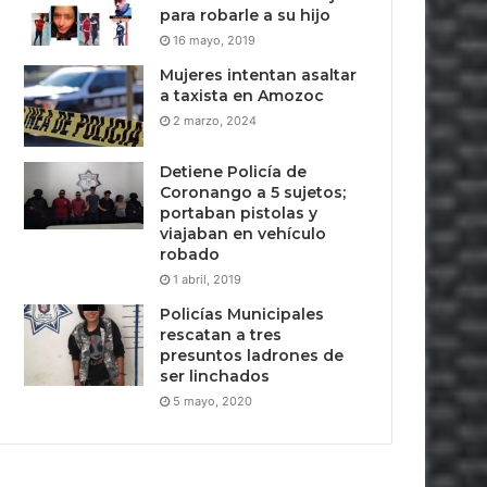
para robarle a su hijo
16 mayo, 2019
Mujeres intentan asaltar
a taxista en Amozoc
2 marzo, 2024
Detiene Policía de
Coronango a 5 sujetos;
portaban pistolas y
viajaban en vehículo
robado
1 abril, 2019
Policías Municipales
rescatan a tres
presuntos ladrones de
ser linchados
5 mayo, 2020