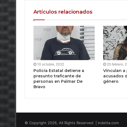
Artículos relacionados
10 octubre, 2022
25 febrero, 
Policía Estatal detiene a
Vinculan a
presunto traficante de
acusados d
personas en Palmar De
género
Bravo
© Copyright 2026, All Rights Reserved | indetta.com