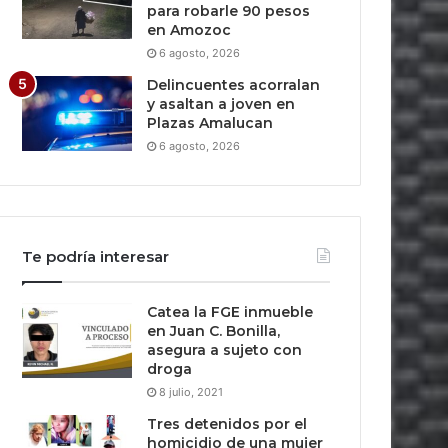
para robarle 90 pesos
en Amozoc
6 agosto, 2026
Delincuentes acorralan
y asaltan a joven en
Plazas Amalucan
6 agosto, 2026
Te podría interesar
Catea la FGE inmueble
en Juan C. Bonilla,
asegura a sujeto con
droga
8 julio, 2021
Tres detenidos por el
homicidio de una mujer