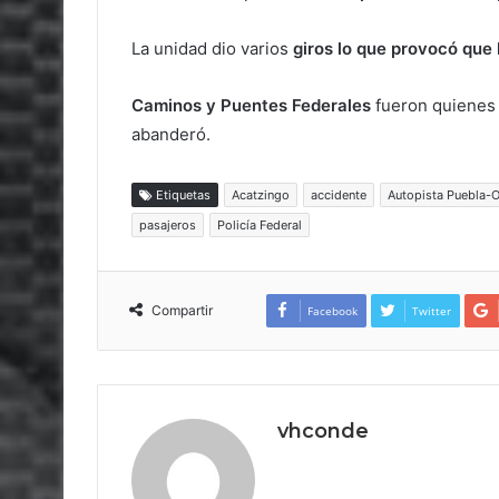
La unidad dio varios
giros lo que provocó que 
Caminos y Puentes Federales
fueron quienes 
abanderó.
Etiquetas
Acatzingo
accidente
Autopista Puebla-O
pasajeros
Policía Federal
Compartir
Facebook
Twitter
vhconde