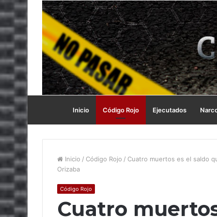
Inicio
Código Rojo
Ejecutados
Narc
Inicio
/
Código Rojo
/
Cuatro muertos es el saldo q
Orizaba
Código Rojo
Cuatro muertos