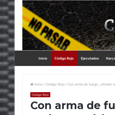
Inicio
Código Rojo
Ejecutados
Narc
Inicio
/
Código Rojo
/
Con arma de fuego, ultiman a
Código Rojo
Con arma de fu