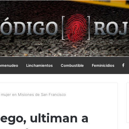
omenudeo
Linchamientos
Combustible
Feminicidios
 mujer en Misiones de San Francisco
ego, ultiman a