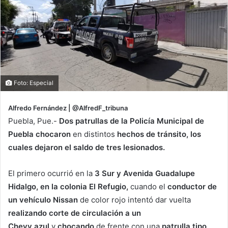
Foto: Especial
Alfredo Fernández | @AlfredF_tribuna
Puebla, Pue.-
Dos patrullas de la Policía Municipal de
Puebla chocaron
en distintos
hechos de tránsito, los
cuales dejaron el saldo de tres lesionados.
El primero ocurrió en la
3 Sur y Avenida Guadalupe
Hidalgo, en la colonia El Refugio,
cuando el
conductor de
un vehículo Nissan
de color rojo intentó dar vuelta
realizando corte de circulación a un
Chevy azul
y
chocando
de frente con una
patrulla tipo