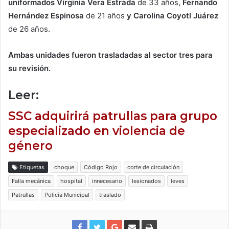
uniformados Virginia Vera Estrada
de 33 años,
Fernando
Hernández Espinosa
de 21 años
y Carolina Coyotl Juárez
de 26 años.
Ambas unidades fueron trasladadas al sector tres para
su revisión.
Leer:
SSC adquirirá patrullas para grupo
especializado en violencia de
género
Etiquetas
choque
Código Rojo
corte de circulación
Falla mecánica
hospital
innecesario
lesionados
leves
Patrullas
Policía Municipal
traslado