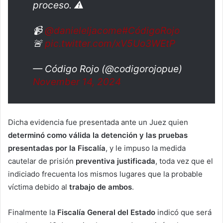
proceso. ⚠️
📹
@danieleljacome
#CódigoRojo
🚨
pic.twitter.com/xV5Uo3WEtP
— Código Rojo (@codigorojopue)
November 14, 2024
Dicha evidencia fue presentada ante un Juez quien
determinó como válida la detención y las pruebas
presentadas por la Fiscalía
, y le impuso la medida
cautelar de prisión
preventiva justificada
, toda vez que el
indiciado frecuenta los mismos lugares que la probable
víctima debido al
trabajo de ambos
.
Finalmente la
Fiscalía General del Estado
indicó que será