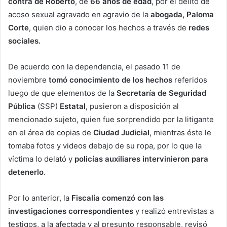
contra de Roberto
, de
66 años de edad
, por el delito de
acoso sexual agravado en agravio de la
abogada, Paloma
Corte
, quien dio a conocer los hechos a través de
redes
sociales.
De acuerdo con la dependencia, el pasado 11 de
noviembre
tomó conocimiento de los hechos
referidos
luego de que elementos de la
Secretaría de Seguridad
Pública
(SSP)
Estatal
, pusieron a disposición al
mencionado sujeto, quien fue sorprendido por la litigante
en el área de copias de
Ciudad Judicial
, mientras éste le
tomaba fotos y videos debajo de su ropa, por lo que la
víctima lo delató y
policías auxiliares intervinieron para
detenerlo
.
Por lo anterior, la
Fiscalía comenzó con las
investigaciones correspondientes
y realizó entrevistas a
testigos, a la afectada y al presunto responsable, revisó