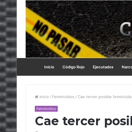
Inicio
Código Rojo
Ejecutados
Narc
Inicio
/
Feminicidios
/
Cae tercer posible feminicida
Feminicidios
Cae tercer posi