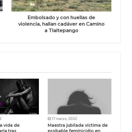
Embolsado y con huellas de
violencia, hallan cadáver en Camino
a Tlaltepango
2
17 marzo, 2022
a vida de
Maestra jubilada víctima de
ria tras
probable feminicidio en