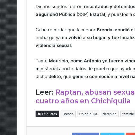
Dichos sujetos fueron
rescatados y detenidos 
Seguridad Pública
(SSP)
Estatal,
y puestos a
Cabe recordar que la menor
Brenda, acudió el
embargo ya
no volvió a su hogar, y fue locali
violencia
sexual
.
Tanto
Mauricio, como Antonio ya fueron vinc
ministerial aporte datos de prueba que ayude
dicho
delito,
que
generó conmoción a nivel na
Leer:
Raptan, abusan sexua
cuatro años en Chichiquila
Etiquetas
Brenda
Chichiquila
detenido
feminic