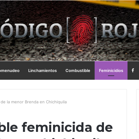
omenudeo
Linchamientos
Combustible
Feminicidios
 de la menor Brenda en Chichiquila
ble feminicida de