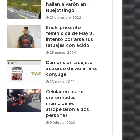
hallan a varón en
Huejotzingo
21 diciembre, 2022
Erick, presunto
feminicida de Mayra,
intentó borrarse sus
tatuajes con ácido
26 marzo, 2024
Dan prisión a sujeto
acusado de violar a su
cónyuge
23 enero, 2022
Celular en mano,
uniformadas
municipales
atropellaron a dos
personas
9 febrero, 2020