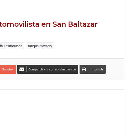
tomovilista en San Baltazar
ín Texmelucan
tanque elevado
Google+
Compartir via correo electrónico
Imprimir