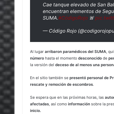
Cae tanque elevado de San Balt
encuentran elementos de Seguri
SUMA.
#CódigoRojo
🚨
pic.twi
— Código Rojo (@codigorojop
Al lugar
arribaron paramédicos del SUMA
, qu
número
hasta el momento
desconocido
de
pe
la versión del
deceso de al menos una person
En el sitio también se
presentó personal de Pr
rescate y remoción de escombros
.
Se espera que en las próximas horas, las
auto
afectadas
, así como
información
sobre la pre
inicio.