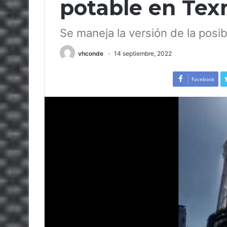
potable en Te
Se maneja la versión de la pos
vhconde
14 septiembre, 2022
Facebook