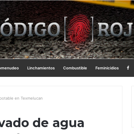
omenudeo
Linchamientos
Combustible
Feminicidios
potable en Texmelucan
evado de agua