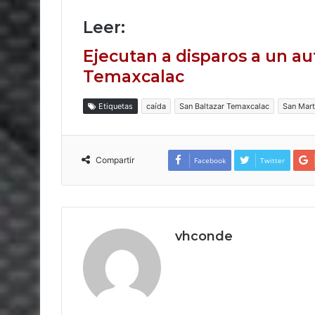
Leer:
Ejecutan a disparos a un au
Temaxcalac
Etiquetas
caída
San Baltazar Temaxcalac
San Mart
Compartir
Facebook
Twitter
vhconde