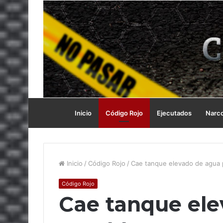
Inicio
Código Rojo
Ejecutados
Narc
Inicio
/
Código Rojo
/
Cae tanque elevado de agua 
Código Rojo
Cae tanque el