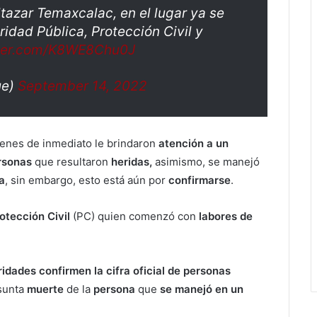
azar Temaxcalac, en el lugar ya se
dad Pública, Protección Civil y
tter.com/K8WE8Chu0J
ue)
September 14, 2022
ienes de inmediato le brindaron
atención a un
rsonas
que resultaron
heridas,
asimismo, se manejó
a
, sin embargo, esto está aún por
confirmarse
.
otección Civil
(PC) quien comenzó con
labores de
ridades confirmen la cifra oficial de personas
sunta
muerte
de la
persona
que
se manejó en un