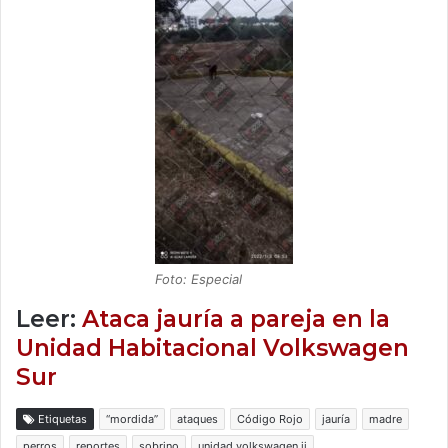
Foto: Especial
Leer:
Ataca jauría a pareja en la
Unidad Habitacional Volkswagen
Sur
Etiquetas
“mordida”
ataques
Código Rojo
jauría
madre
perros
reportes
sobrino
unidad volkswagen ii