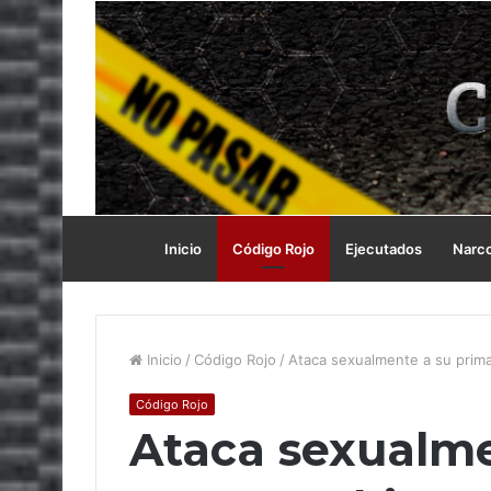
Inicio
Código Rojo
Ejecutados
Narc
Inicio
/
Código Rojo
/
Ataca sexualmente a su prim
Código Rojo
Ataca sexualme