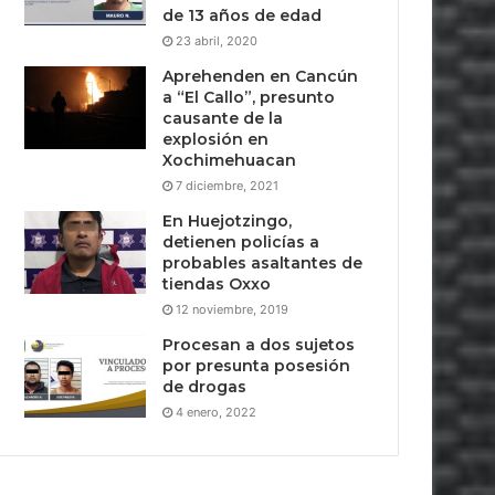
de 13 años de edad
23 abril, 2020
Aprehenden en Cancún
a “El Callo”, presunto
causante de la
explosión en
Xochimehuacan
7 diciembre, 2021
En Huejotzingo,
detienen policías a
probables asaltantes de
tiendas Oxxo
12 noviembre, 2019
Procesan a dos sujetos
por presunta posesión
de drogas
4 enero, 2022