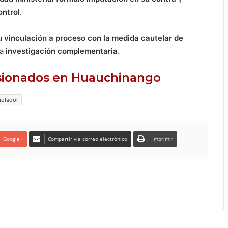
ontrol
.
u vinculación a proceso con la medida cautelar de
la
investigación complementaria.
esionados en Huauchinango
iolador
Google+
Compartir via correo electrónico
Imprimir