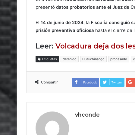
presentó
datos probatorios ante el Juez de C
El
14 de junio de 2024
, la
Fiscalía consiguió s
prisión preventiva oficiosa
hasta el cierre de 
Leer:
Volcadura deja dos l
Etiquetas
detenido
Huauchinango
procesado
v
Compartir
Facebook
Twitter
vhconde