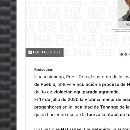
Foto: FGE Puebla
Redacción
Huauchinango, Pue.- Con el sustento de la inv
de Puebla
, obtuvo
vinculación a proceso de 
delito de
violación equiparada agravada.
El
17 de julio de 2020 la víctima menor de ed
progenitores
en la
localidad de Tenango de l
quien haciendo uso de la
fuerza la atacó de f
Una vez que
Nathanael
fue
detenido
, la
autor