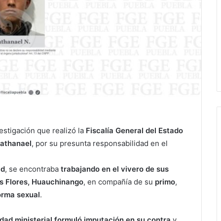
estigación que realizó la
Fiscalía General del Estado
Nathanael
, por su presunta responsabilidad en el
ad
, se encontraba
trabajando en el vivero de sus
as Flores, Huauchinango
, en compañía de su
primo
,
orma sexual
.
idad ministerial formuló imputación en su contra
y