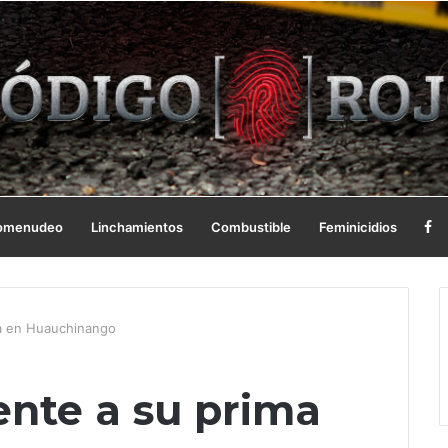
omenudeo
Linchamientos
Combustible
Feminicidios
a en Huauchinango
nte a su prima