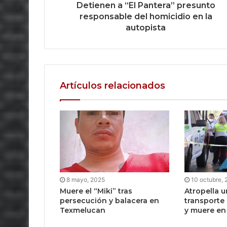
Detienen a “El Pantera” presunto
responsable del homicidio en la
autopista
Artículos relacionados
8 mayo, 2025
10 octubre,
Muere el “Miki” tras
Atropella u
persecución y balacera en
transporte
Texmelucan
y muere e