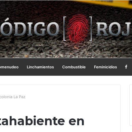
omenudeo
Linchamientos
Combustible
Feminicidios
colonia La Paz
tahabiente en