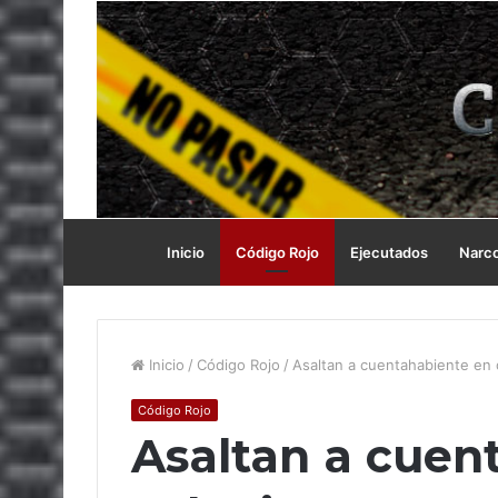
Inicio
Código Rojo
Ejecutados
Narc
Inicio
/
Código Rojo
/
Asaltan a cuentahabiente en 
Código Rojo
Asaltan a cuen