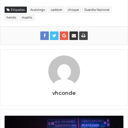
Etiquetas
Acatzingo
cadáver
choque
Guardia Nacional
herido
muerto
vhconde