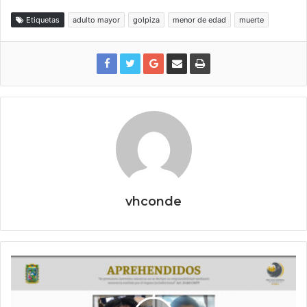
Etiquetas
adulto mayor
golpiza
menor de edad
muerte
vhconde